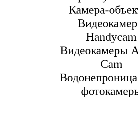
Камера-объек
Видеокаме
Handycam
Видеокамеры A
Cam
Водонепрониц
фотокамер