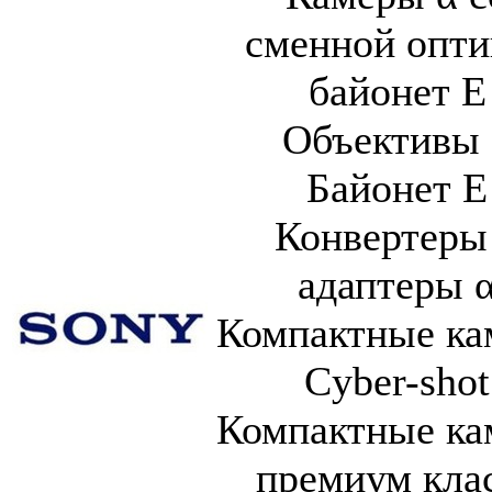
сменной опти
байонет E
Объективы 
Байонет E
Конвертеры
адаптеры 
Компактные к
Cyber-shot
Компактные к
премиум кла