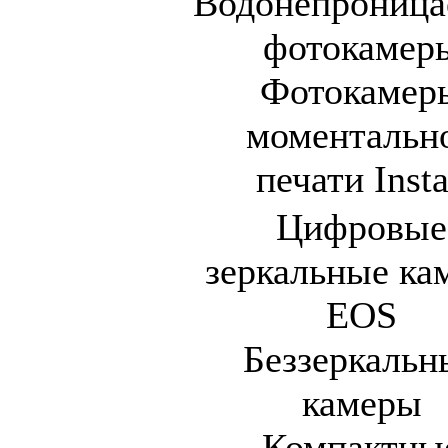
Водонепрониц
фотокамер
Фотокамер
моментальн
печати Inst
Цифровые
зеркальные ка
EOS
Беззеркальн
камеры
Компактны