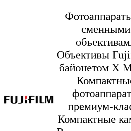
Фотоаппараты
сменными
объективам
Объективы Fuji
байонетом X M
Компактны
фотоаппара
премиум-кла
Компактные к