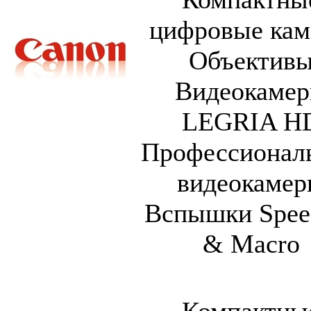
цифровые ка
Объектив
Видеокаме
LEGRIA H
Профессионал
видеокаме
Вспышки Speed
& Macro
Компактны