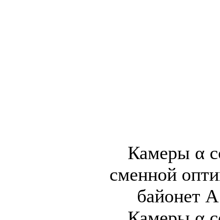
Камеры α с
сменной опти
байонет A
Камеры α с