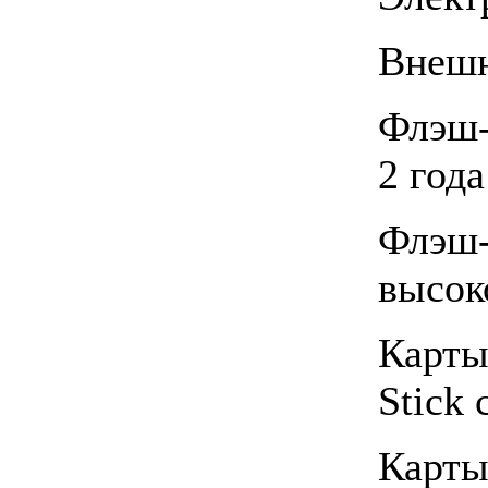
Внешн
Флэш-
2 год
Флэ
высок
Карт
Stick 
Карт