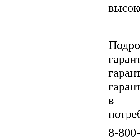
высок
Подр
гара
гаран
гаран
в Ц
потре
8-800