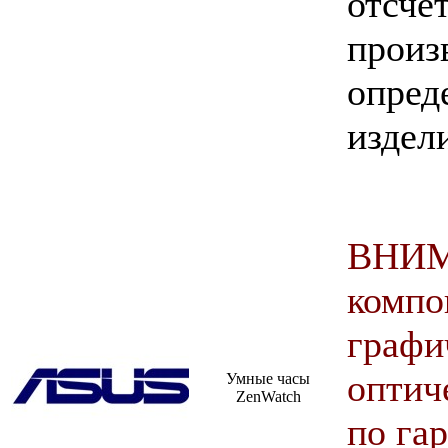
отс
произ
опред
издел
ВНИ
комп
графи
оптич
Умные часы
ZenWatch
по га