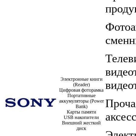
проду
Фото
сменн
Телев
видео
Электронные книги
видео
(Reader)
Цифровая фоторамка
Портативные
Проч
аккумуляторы (Power
Bank)
Карты памяти
аксес
USB накопители
Внешний жесткий
диск
Элект