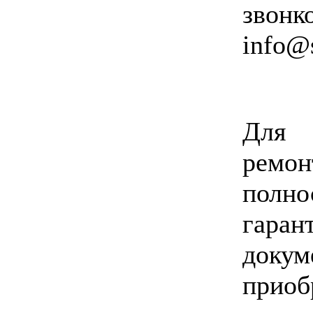
звон
info@
Для 
ремо
полно
гара
доку
прио