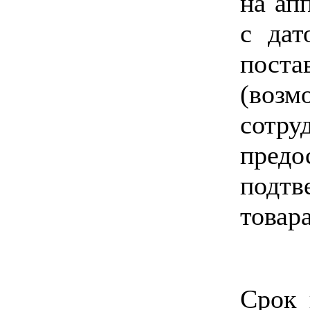
на ап
с дат
пос
(воз
сот
пред
подтв
товара
Срок 