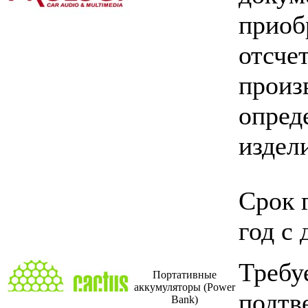
прио
отс
произ
опред
издел
Срок 
год с
Требу
Портативные
аккумуляторы (Power
подтв
Bank)