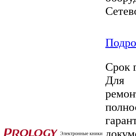
Сетев
Подро
Срок 
Для 
ремо
полно
гара
доку
Электронные кники